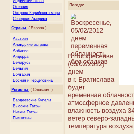
Индийский океан
Погода:
Океания
Острова Карибского моря
Северная Америка
Центральная Америка
Страны
( Европа )
Южная Америка
Австрия
Аландские острова
Албания
В Воскресенье
Андорра
(05/02/2012)
Беларусь
Бельгия
днем
Болгария
в г. Братислава
Босния и Герцеговина
будет
Великобритания
Регионы
( Словакия )
Венгрия
еременная облачность
Германия
Бардеевские Купели
атмосферное давлени
Гернси
Высокие Татры
влажность воздуха 3
Гибралтар
Низкие Татры
Греция
ветер северо-западны
Пиештяны
Дания
температура воздуха --
Джерси