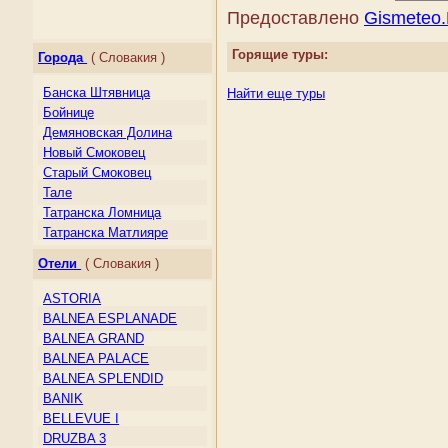
Ирландия
Предоставлено
Gismeteo
Исландия
Испания
Горящие туры:
Города
( Словакия )
Италия
Кипр
Банска Штявница
Найти еще туры
Косово
Бойнице
Латвия
Демяновская Долина
Литва
Новый Смоковец
Лихтенштейн
Старый Смоковец
Люксембург
Тале
Македония
Татранска Ломница
Мальта
Татранска Матлияре
Молдова
Штребско Плесо
Монако
Отели
( Словакия )
Ясна
Нидерланды
ASTORIA
Норвегия
BALNEA ESPLANADE
Остров Мэн
BALNEA GRAND
Папский Престол
(Государство — город
BALNEA PALACE
Ватикан)
BALNEA SPLENDID
Польша
BANIK
Португалия
BELLEVUE I
Россия
DRUZBA 3