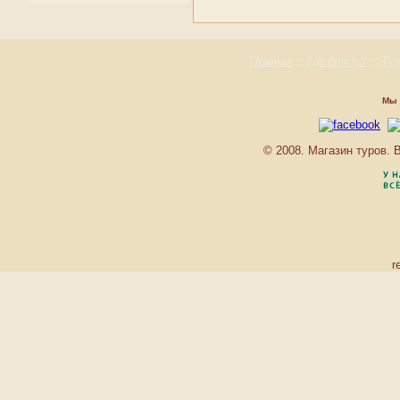
Румыния
FIM
Сан-Марино
FIS
Сербия
FRANTISEK
Словакия
Главная
::
::
Ту
Где купить?
GRAND JASNA
Словения
GRANDHOTEL
Украина
GRANDHOTEL PRAHA
Мы 
Фареры
HELIOS
Финляндия
HUTNIK-2
Франция
© 2008. Магазин туров.
JALTA
Хорватия
JAN SVERMA
Черногория
JUNIOR
Чехия
LIMBA PENZION
Швейцария
LIPTOV
Швеция
ODBORAR
Шпицберген и Ян Майен
OSTREDOK
r
Эстония
OZON
PARK
PARK
PARTIZAN
PATRIA
REMATA
SASANKA