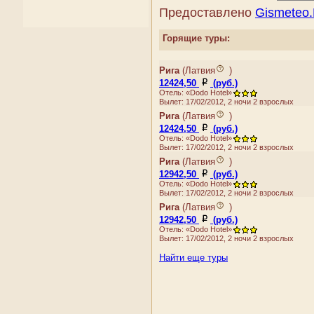
Ирландия
Предоставлено
Gismeteo
Исландия
Испания
Горящие туры:
Италия
Кипр
Рига
(
Латвия
)
Косово
12424,50
(руб.)
Латвия
Отель: «Dodo Hotel»
Литва
Вылет: 17/02/2012, 2 ночи 2 взрослых
Лихтенштейн
Рига
(
Латвия
)
Люксембург
12424,50
(руб.)
Отель: «Dodo Hotel»
Македония
Вылет: 17/02/2012, 2 ночи 2 взрослых
Мальта
Рига
(
Латвия
)
Молдова
12942,50
(руб.)
Монако
Отель: «Dodo Hotel»
Вылет: 17/02/2012, 2 ночи 2 взрослых
Нидерланды
Рига
(
Латвия
)
Норвегия
12942,50
(руб.)
Остров Мэн
Отель: «Dodo Hotel»
Папский Престол
Вылет: 17/02/2012, 2 ночи 2 взрослых
(Государство — город
Найти еще туры
Ватикан)
Польша
Португалия
Россия