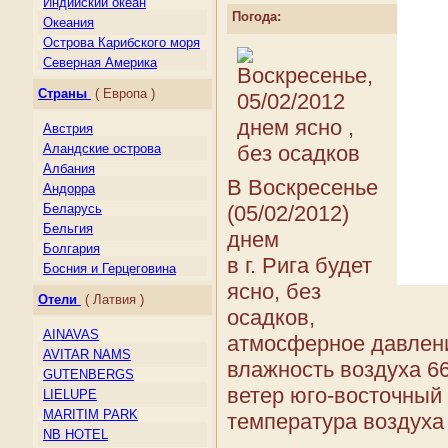
Индийский океан
Погода:
Океания
Острова Карибского моря
Северная Америка
Центральная Америка
Страны
( Европа )
Южная Америка
Австрия
Аландские острова
Албания
В Воскресенье
Андорра
(05/02/2012)
Беларусь
Бельгия
днем
Болгария
в г. Рига будет
Босния и Герцеговина
ясно, без
Великобритания
Отели
( Латвия )
Венгрия
осадков,
Германия
AINAVAS
атмосферное давлени
Гернси
AVITAR NAMS
влажность воздуха 6
Гибралтар
GUTENBERGS
Греция
ветер юго-восточный 
LIELUPE
Дания
MARITIM PARK
температура воздуха --
Джерси
NB HOTEL