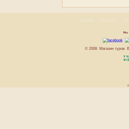
Румыния
Сан-Марино
Сербия
Словакия
Главная
::
::
Ту
Где купить?
Словения
Украина
Мы 
Фареры
Финляндия
Франция
© 2008. Магазин туров.
Хорватия
Черногория
Чехия
Швейцария
Швеция
Шпицберген и Ян Майен
Эстония