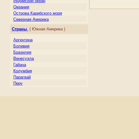
Индийский океан
Океания
Острова Карибского моря
Северная Америка
Центральная Америка
Страны
( Южная Америка )
Южная Америка
Аргентина
Боливия
Бразилия
Венесуэла
Гайана
Колумбия
Парагвай
Перу
Суринам
Уругвай
Фолклендские острова
(Мальвинские)
Французская Гвиана
Чили
Эквадор