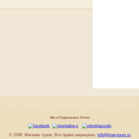
Главная
::
::
Турагентствам
::
::
О компании
Где купить?
Страны/Отели
Мы в Социальных Сетях
:
© 2008. Магазин туров. Все права защищены.
info@mag-tours.ru