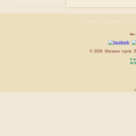
Румыния
ACUARIO
Сан-Марино
ADAGIO
Сербия
ADRIANO
Словакия
Главная
::
::
Ту
Где купить?
AGIR
Словения
ALBENIZ
Украина
ALBERG LES ESTADES
Мы 
Фареры
ALBINONI
Финляндия
ALBUFERA PLAYA
Франция
© 2008. Магазин туров.
ALCOTAN
Хорватия
ALCUDIAMAR
Черногория
ALEXANDRA
Чехия
ALEXANDRA
Швейцария
ALEXIS
Швеция
ALHAMBRA
Шпицберген и Ян Майен
ALHAMBRA PALACE
Эстония
ALIMARA
ALMONSA PLATJA
APARTAMENTS
ALOHA PLAYA
APARTHOTEL
AMARAGUA
AMBASSADOR
AMBOS MUNDOS