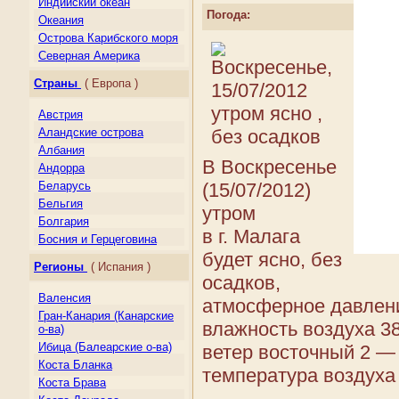
Индийский океан
Погода:
Океания
Острова Карибского моря
Северная Америка
Центральная Америка
Страны
( Европа )
Южная Америка
Австрия
Аландские острова
Албания
В Воскресенье
Андорра
(15/07/2012)
Беларусь
Бельгия
утром
Болгария
в г. Малага
Босния и Герцеговина
будет ясно, без
Великобритания
Регионы
( Испания )
Венгрия
осадков,
Германия
Валенсия
атмосферное давлени
Гернси
Гран-Канария (Канарские
влажность воздуха 3
Гибралтар
о-ва)
Греция
Ибица (Балеарские о-ва)
ветер восточный 2 — 
Дания
Коста Бланка
температура воздуха 
Джерси
Коста Брава