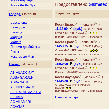
Ирландия
Коста Даурада
Предоставлено
Gismeteo
Исландия
Коста Де Ла Луз
Испания
Коста Дель Гарраф
Горящие туры:
Города
( Испания )
Италия
Коста Калида
Кипр
Коста де Альмерия
Барселона
Коста Брава
(
Испания
)
Косово
Коста дель Маресме
Бенидорм
11135,00
(руб.)
262,00 € (Евро)
Латвия
Коста дель Соль
Гранада
Отель:«MONTEPLAYA»
Литва
Лансароте (Канарские о-
Мадрид
Вылет: 19/07/2012, 4 ночи 2 взрослых
ва)
Лихтенштейн
Коста Брава
(
Испания
)
Малага
Ллейда
Люксембург
11453,75
(руб.)
269,50 € (Евро)
Пальма де Майорка
Майорка
Македония
Отель:«MONTEPLAYA»
Розес
Мальград
Мальта
Вылет: 20/07/2012, 4 ночи 2 взрослых
Рокетас де Мар
Плайя д'Аро
Молдова
Коста Брава
(
Испания
)
Плайя-Бланка
Монако
11560,00
(руб.)
Отели
( Испания )
272,00 € (Евро)
(о.Лансароте)
Нидерланды
Отель:«MONTEPLAYA»
Сьерра-Невада
Вылет: 19/07/2012, 4 ночи 2 взрослых
AB VILADOMAT
Норвегия
Тенерифе
Коста Даурада
(
Испания
)
ABBA GARDEN
Остров Мэн
Фуэртевентура
11645,00
(руб.)
274,00 € (Евро)
ABBA SANTS
Папский Престол
(Канарские о-ва)
Отель: «Apartments Albatros
(Государство — город
AC DIPLOMATIC
(Salou)»
Ватикан)
Вылет: 20/07/2012, 4 ночи 2 взрослых
AC FRONT MARITIM
Польша
AC IRLA
Найти еще туры
Португалия
AC VILAMARI
Россия
ACACIAS