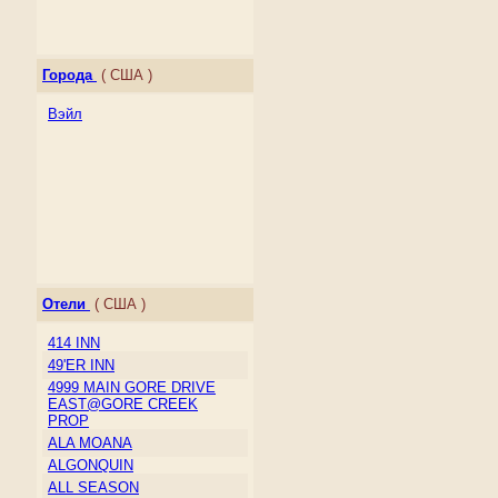
Города
( США )
Вэйл
Отели
( США )
414 INN
49'ER INN
4999 MAIN GORE DRIVE
EAST@GORE CREEK
PROP
ALA MOANA
ALGONQUIN
ALL SEASON