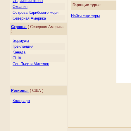
Индийский океан
Горящие туры:
Океания
Острова Карибского моря
Найти еще туры
Северная Америка
Центральная Америка
Страны
( Северная Америка
Южная Америка
)
Бермуды
Гренландия
Канада
США
Сен-Пьер и Микелон
Регионы
( США )
Колорадо