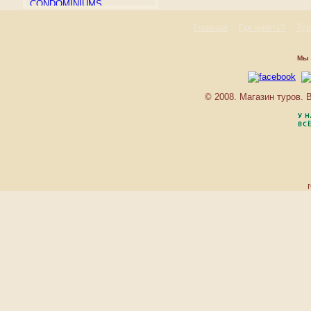
CONDOMINIUMS
ALPEN HUTTE LODGE
Главная
::
::
Ту
Где купить?
ALPENBLICK
ALPENHOF LODGE
ALPINE DRIVE
Мы 
ALTA LODGE
ALTA PERUVIAN LODGE
© 2008. Магазин туров.
ALTA RUSTLER LODGE
AMBASSADOR
AMSTERDAM COURT
ANTLER INN
ANTLERS AT VAIL
ANVIL
AQUA BAMBOO
ARROWHEAD VILLAGE
ASPEN FIFTH AVENUE
ASPEN MOUNTAIN LODGE
ASPEN RIDGE
ASPEN SQUARE
ASPENWOOD
CONDOMINIUMS
ASTON AT THE EXECUTIVE
CENTRE