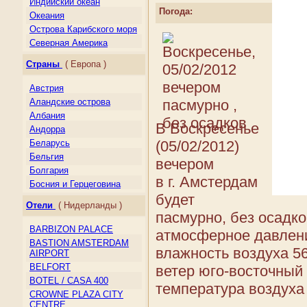
Индийский океан
Погода:
Океания
Острова Карибского моря
Северная Америка
Центральная Америка
Страны
( Европа )
Южная Америка
Австрия
Аландские острова
Албания
В Воскресенье
Андорра
(05/02/2012)
Беларусь
Бельгия
вечером
Болгария
в г. Амстердам
Босния и Герцеговина
будет
Великобритания
Отели
( Нидерланды )
Венгрия
пасмурно, без осадко
Германия
BARBIZON PALACE
атмосферное давлени
Гернси
BASTION AMSTERDAM
влажность воздуха 5
Гибралтар
AIRPORT
Греция
BELFORT
ветер юго-восточный 
Дания
BOTEL / CASA 400
температура воздуха --
Джерси
CROWNE PLAZA CITY
CENTRE