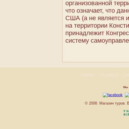
Куба
организованной террит
Мартиника
что означает, что да
Монтсеррат
США (а не является 
Нидерландские Антилы
Остров Святого Мартина
на территории Конст
Пуэрто-Рико
принадлежит Конгрес
Сен-Бартельми
систему самоуправле
Сент-Китс и Невис
Сент-Люсия
Теркс и Кайкос
Тринидад и Тобаго
Ямайка
Главная
::
::
Ту
Где купить?
Мы 
© 2008. Магазин туров.