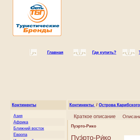
Главная
Где купить?
Континенты
Континенты
/
Острова Карибског
Азия
Краткое описание
Описан
Африка
Пуэрто-Рико
Ближний восток
Европа
Пуэ́рто-Ри́ко