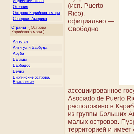
Индийский океан
(исп. Puerto
Океания
Rico),
Острова Карибского моря
Северная Америка
официально —
Центральная Америка
Страны
( Острова
Свободно
Южная Америка
Карибского моря )
Ангилья
Антигуа и Барбуда
Аруба
Багамы
Барбадос
Белиз
Виргинские острова,
Британские
Виргинские острова, США
ассоциированное госу
Гаити
Asociado de Puerto Ri
Гваделупа
расположено в Кариб
Гренада
Доминика
из группы Больших А
Доминиканская
малых островов. Пуэ
Республика
территорией и имеет
Каймановы о-ва