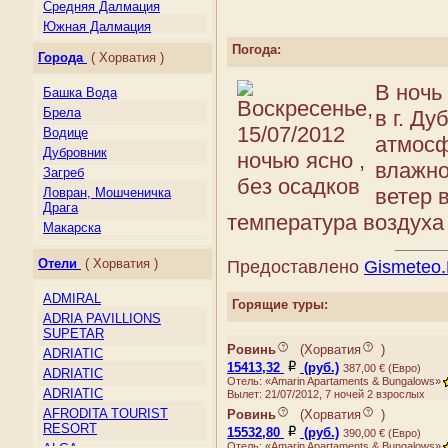
Ирландия
Средняя Далмация
Исландия
Южная Далмация
Испания
о. Брач
Погода:
Города
( Хорватия )
Италия
о. Колочеп
Кипр
о. Корчула
В ночь
Башка Вода
Косово
о. Лопуд
Брела
в г. Ду
Латвия
о. Млет
Водице
атмосф
Литва
о. Хвар
Дубровник
Лихтенштейн
влажно
Загреб
Люксембург
ветер 
Ловран, Мошченичка
Македония
Драга
температура воздуха 
Мальта
Макарска
Молдова
Медулин
Монако
Отели
( Хорватия )
Предоставлено
Gismeteo
Новиград
Нидерланды
Опатия
ADMIRAL
Норвегия
Горящие туры:
Плат
ADRIA PAVILLIONS
Остров Мэн
Подгора
SUPETAR
Папский Престол
Пореч
Ровинь
(
Хорватия
)
ADRIATIC
(Государство — город
15413,32
(руб.)
Пула
387,00 € (Евро)
Ватикан)
ADRIATIC
Отель: «Amarin Apartaments & Bungalows»
Рабац
Польша
ADRIATIC
Вылет: 21/07/2012, 7 ночей 2 взрослых
Ровинь
Португалия
AFRODITA TOURIST
Ровинь
(
Хорватия
)
Сплит
RESORT
Россия
15532,80
(руб.)
390,00 € (Евро)
Трогир
Отель: «Amarin Apartaments & Bungalows»