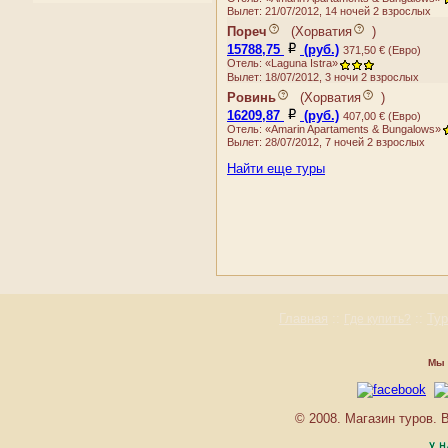
ALGA
Румыния
Вылет: 21/07/2012, 14 ночей 2 взрослых
Тучепи
AMBASSADOR
Сан-Марино
Пореч
(
Хорватия
)
Умаг
AMFORA
Сербия
15788,75
(руб.)
371,50 € (Евро)
Цавтат
ANGELO D''ORO
Словакия
Отель: «Laguna Istra»
Вылет: 18/07/2012, 3 ночи 2 взрослых
Шибеник
APARTHOTEL MILENIJ
Словения
Ровинь
(
Хорватия
)
APARTMANI MEDENA
Украина
16209,87
(руб.)
407,00 € (Евро)
APARTMENTS VILLA
Фареры
Отель: «Amarin Apartaments & Bungalows»
DIANA
Финляндия
Вылет: 28/07/2012, 7 ночей 2 взрослых
ARCOTEL ALLEGRA
Франция
Найти еще туры
ARCUS
Хорватия
ARGENTINA
Черногория
ARGOSY
Чехия
ARISTON
Швейцария
ASTAREA I
Швеция
AURORA
Шпицберген и Ян Майен
BELLEVUE
Эстония
BELVEDERE
Главная
::
::
Ту
Где купить?
BELVEDERE
BILI KAMEN
Мы 
BIOKOVKA
BLUESUN BERULIA
BLUESUN BONACA
© 2008. Магазин туров.
BLUESUN BORAK