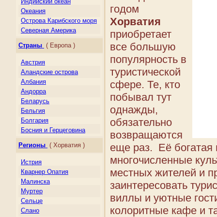
Индийский океан
годом
Океания
Хорватия
Острова Карибского моря
Северная Америка
приобретает
Центральная Америка
все большую
Страны
( Европа )
Южная Америка
популярность в
Австрия
туристической
Аландские острова
Албания
сфере. Те, кто
Андорра
побывал тут
Беларусь
однажды,
Бельгия
обязательно
Болгария
Босния и Герцеговина
возвращаются
Великобритания
Регионы
( Хорватия )
еще раз. Её богатая 
Венгрия
многочисленные куль
Германия
Истрия
Гернси
местных жителей и пр
Кварнер Опатия
Гибралтар
Малинска
заинтересовать тури
Греция
Муртер
виллы и уютные гости
Дания
Сельце
Джерси
колоритные кафе и т
Слано