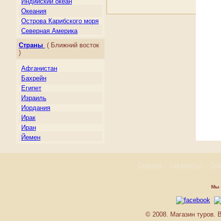
Индийский океан
Океания
Острова Карибского моря
Северная Америка
Центральная Америка
Страны
( Ближний восток
Южная Америка
)
Афганистан
Бахрейн
Египет
Израиль
Иордания
Ирак
Иран
Йемен
Катар
Кувейт
Главная
::
::
Ту
Где купить?
Ливан
О.А.Э.
Оман
Мы 
Пакистан
Палестина
© 2008. Магазин туров.
Саудовская Аравия