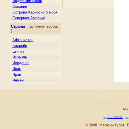
Индийский океан
Океания
Острова Карибского моря
Северная Америка
Центральная Америка
Страны
( Ближний восток
Южная Америка
)
Афганистан
Бахрейн
Египет
Израиль
Иордания
Ирак
Иран
Йемен
Катар
Кувейт
Главная
::
::
Ту
Где купить?
Ливан
О.А.Э.
Оман
Мы 
Пакистан
Палестина
© 2008. Магазин туров.
Саудовская Аравия