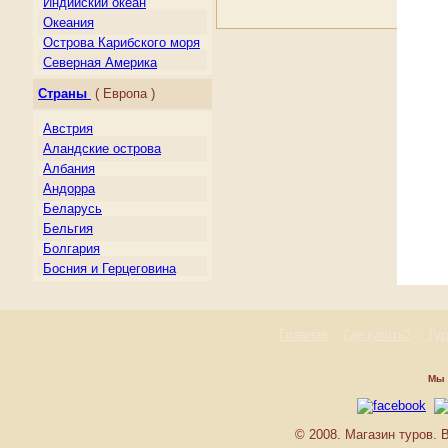
Индийский океан
Океания
Острова Карибского моря
Северная Америка
Центральная Америка
Страны
( Европа )
Южная Америка
Австрия
Аландские острова
Албания
Андорра
Беларусь
Бельгия
Болгария
Босния и Герцеговина
Великобритания
Венгрия
Германия
Главная
::
::
Ту
Где купить?
Гернси
Гибралтар
Мы 
Греция
Дания
Джерси
© 2008. Магазин туров.