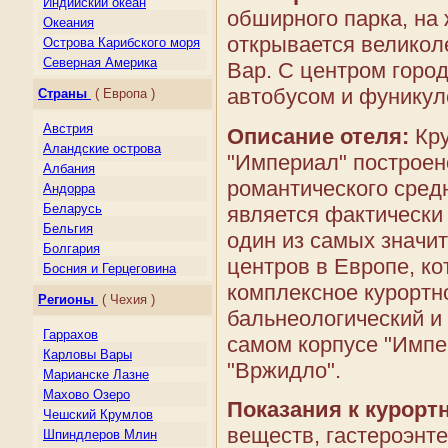
Индийский океан
обширного парка, на 
Океания
открывается велико
Острова Карибского моря
Северная Америка
Вар. С центром горо
Центральная Америка
автобусом и фуникул
Страны
( Европа )
Южная Америка
Австрия
Описание отеля:
Кру
Аландские острова
"Империал" построено
Албания
романтического средн
Андорра
Беларусь
является фактически 
Бельгия
один из самых значи
Болгария
центров в Европе, ко
Босния и Герцеговина
комплексное курортн
Великобритания
Регионы
( Чехия )
Венгрия
бальнеологический и 
Германия
Гаррахов
самом корпусе "Импе
Гернси
Карловы Вары
"Вржидло".
Гибралтар
Марианске Лазне
Греция
Махово Озеро
Показания к курорт
Дания
Чешcкий Крумлов
Джерси
веществ, гастероэнт
Шпиндлеров Млин