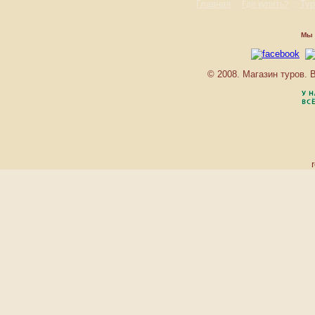
Главная
::
::
Ту
Где купить?
PAVLOV
PRAGA
PURKYNE
Мы 
REZIDENCE MORAVSKA
RICHMOND
© 2008. Магазин туров.
SADOVA
SAINT PETERSBURG
SANSSOUCI
SANSSOUСI GREEN
HOUSE
SIRIUS
SLOVAN
SMETANA-VYSEHRAD
THERMAL
TOSKA
TROCNOV
ULRIKA
VENUS
VILLA AHLAN
VILLA BASILEIA
VILLA CHARLOTTE
VILLA HOFMAN
VILLA LAURETTA