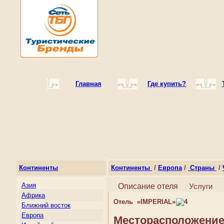
Главная
Где купить?
Континенты
Континенты
/
Европа
/
Страны
/
Азия
Описание отеля
Услуги
Африка
Отель «IMPERIAL»
Ближний восток
Европа
Месторасположение