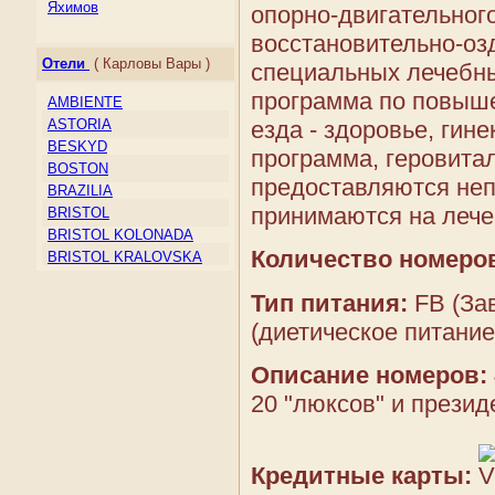
Ирландия
Яхимов
опорно-двигательног
Исландия
восстановительно-озд
Испания
Отели
( Карловы Вары )
специальных лечебны
Италия
Кипр
программа по повыше
AMBIENTE
Косово
езда - здоровье, гин
ASTORIA
Латвия
BESKYD
программа, геровита
Литва
BOSTON
Лихтенштейн
предоставляются неп
BRAZILIA
Люксембург
принимаются на лечен
BRISTOL
Македония
BRISTOL KOLONADA
Мальта
Количество номеро
BRISTOL KRALOVSKA
Молдова
VILA
Монако
BRISTOL LIVIA
Тип питания:
FB (Зав
Нидерланды
BRISTOL PALACE
(диетическое питание
Норвегия
CHAJKOVSKY
Остров Мэн
COLUMBUS
Описание номеров:
Папский Престол
CONCORDIA
(Государство — город
20 "люксов" и презид
CORSO
Ватикан)
DVORAK
Польша
EBOLI
Португалия
Кредитные карты:
ELEPHANT
Россия
ELISKA