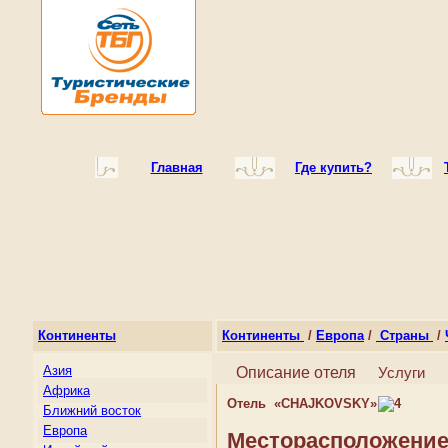
Главная
Где купить?
Континенты
Континенты
/
Европа
/
Страны
/
Азия
Описание отеля
Услуги
Африка
Отель «CHAJKOVSKY»
Ближний восток
Европа
Месторасположение