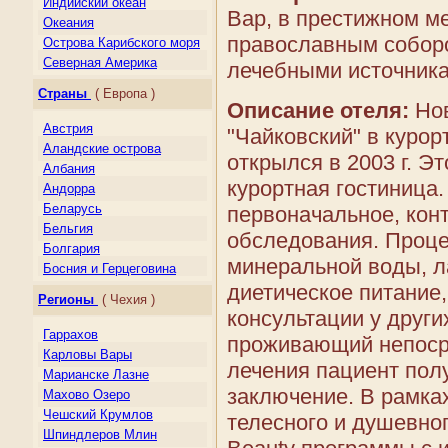
Индийский океан
Вар, в престижном м
Океания
православным соборо
Острова Карибского моря
Северная Америка
лечебными источник
Центральная Америка
Страны
( Европа )
Южная Америка
Описание отеля:
Нов
Австрия
"Чайковский" в куро
Аландские острова
открылся в 2003 г. Э
Албания
курортная гостиница
Андорра
Беларусь
первоначальное, кон
Бельгия
обследования. Проце
Болгария
минеральной воды, л
Босния и Герцеговина
диетическое питание
Великобритания
Регионы
( Чехия )
Венгрия
консультации у други
Германия
Гаррахов
проживающий непосре
Гернси
Карловы Вары
лечения пациент пол
Гибралтар
Марианске Лазне
Греция
заключение. В рамка
Махово Озеро
Дания
Чешcкий Крумлов
телесного и душевно
Джерси
Шпиндлеров Млин