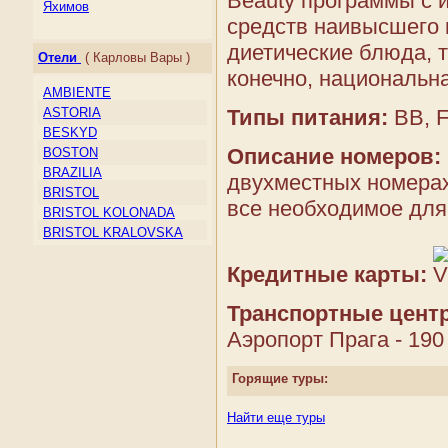
Beauty программы с 
Ирландия
Яхимов
Исландия
средств наивысшего 
Испания
диетические блюда, т
Отели
( Карловы Вары )
Италия
конечно, национальна
Кипр
AMBIENTE
Косово
Типы питания:
BB, 
ASTORIA
Латвия
BESKYD
Литва
Описание номеров:
BOSTON
Лихтенштейн
BRAZILIA
двухместных номерах
Люксембург
BRISTOL
Македония
все необходимое для
BRISTOL KOLONADA
Мальта
BRISTOL KRALOVSKA
Молдова
VILA
Монако
BRISTOL LIVIA
Кредитные карты:
Нидерланды
BRISTOL PALACE
Норвегия
CHAJKOVSKY
Транспортные цент
Остров Мэн
COLUMBUS
Аэропорт Прага - 190
Папский Престол
CONCORDIA
(Государство — город
CORSO
Ватикан)
Горящие туры:
DVORAK
Польша
EBOLI
Португалия
Найти еще туры
ELEPHANT
Россия
ELISKA