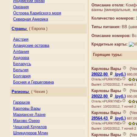
Индийский океан
Описание отеля:
Комфор
Океания
ванны (минеральные, же
Острова Карибского моря
Количество номеров:
1
Северная Америка
Центральная Америка
Типы питания:
BB (швед
Страны
( Европа )
Южная Америка
Описание номеров:
Все
Австрия
Кредитные карты:
Аландские острова
Албания
Горящие туры:
Андорра
Беларусь
Карловы Вары
(
Че
Бельгия
28022,80
(руб.)
680,00
Болгария
Отель:«PURKYNE»
Босния и Герцеговина
Вылет: 17/02/2012, 7 ночей 
Великобритания
Карловы Вары
(
Че
Регионы
( Чехия )
Венгрия
28022,80
(руб.)
680,00
Германия
Отель:«PURKYNE»
Гаррахов
Гернси
Вылет: 10/02/2012, 7 ночей 
Карловы Вары
Карловы Вары
(
Че
Гибралтар
Марианске Лазне
28564,43
(руб.)
687,00
Греция
Махово Озеро
Отель:«PURKYNE»
Дания
Чешcкий Крумлов
Вылет: 10/02/2012, 7 ночей 
Джерси
Шпиндлеров Млин
Карловы Вары
(
Че