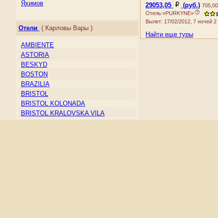
Ирландия
Яхимов
29053,05
(руб.)
705,00
Исландия
Отель:«PURKYNE»
Испания
Вылет: 17/02/2012, 7 ночей 
Отели
( Карловы Вары )
Италия
Найти еще туры
Кипр
AMBIENTE
Косово
ASTORIA
Латвия
BESKYD
Литва
BOSTON
Лихтенштейн
BRAZILIA
Люксембург
BRISTOL
Македония
BRISTOL KOLONADA
Мальта
BRISTOL KRALOVSKA VILA
Молдова
BRISTOL LIVIA
Монако
BRISTOL PALACE
Нидерланды
CHAJKOVSKY
Норвегия
COLUMBUS
Остров Мэн
CONCORDIA
Папский Престол (Государство —
CORSO
город Ватикан)
DVORAK
Польша
EBOLI
Португалия
ELEPHANT
Россия
ELISKA
Румыния