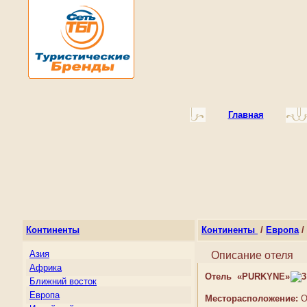
Главная
Континенты
Континенты
/
Европа
/
Азия
Описание отеля
Африка
Отель «PURKYNE»
Ближний восток
Европа
Месторасположение:
О