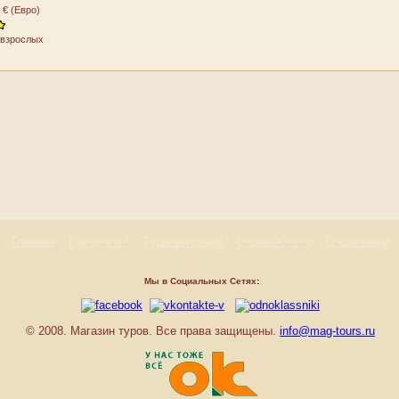
 € (Евро)
2 взрослых
Главная
::
::
Турагентствам
::
::
О компании
Где купить?
Страны/Отели
Мы в Социальных Сетях
:
© 2008. Магазин туров. Все права защищены.
info@mag-tours.ru