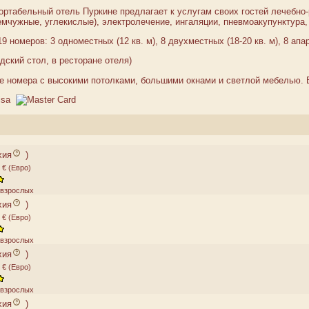
табельный отель Пуркине предлагает к услугам своих гостей лечебно-
мчужные, углекислые), электролечение, ингаляции, пневмоакупунктура,
9 номеров: 3 одноместных (12 кв. м), 8 двухместных (18-20 кв. м), 8 апа
ский стол, в ресторане отеля)
 номера с высокими потолками, большими окнами и светлой мебелью. 
хия
)
 € (Евро)
2 взрослых
хия
)
 € (Евро)
2 взрослых
хия
)
 € (Евро)
2 взрослых
хия
)