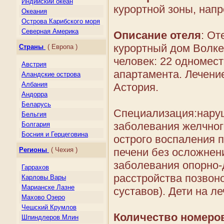
Индийский океан
курортной зоны, нап
Океания
Острова Карибского моря
Северная Америка
Описание отеля
: От
Центральная Америка
курортный дом Волке
Страны
( Европа )
Южная Америка
человек: 22 одномест
Австрия
апартамента. Лечени
Аландские острова
Албания
Астория.
Андорра
Беларусь
Специализация:нару
Бельгия
заболевания желчног
Болгария
Босния и Герцеговина
острого воспаления п
Великобритания
Регионы
( Чехия )
печени без осложнен
Венгрия
заболевания опорно-
Германия
Гаррахов
Гернси
расстройства позвон
Карловы Вары
Гибралтар
Марианске Лазне
суставов). Дети на л
Греция
Махово Озеро
Дания
Чешcкий Крумлов
Джерси
Количество номеро
Шпиндлеров Млин