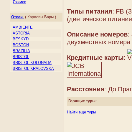
Ирландия
Яхимов
Исландия
Типы питания
: FB (
Испания
Отели
( Карловы Вары )
(диетическое питание
Италия
Кипр
AMBIENTE
Косово
Описание номеров
:
ASTORIA
Латвия
BESKYD
двухместных номера 
Литва
BOSTON
Лихтенштейн
BRAZILIA
Люксембург
Кредитные карты
:
BRISTOL
Македония
BRISTOL KOLONADA
Мальта
BRISTOL KRALOVSKA
Молдова
VILA
Монако
BRISTOL LIVIA
Нидерланды
BRISTOL PALACE
Расстояния
: До Праг
Норвегия
CHAJKOVSKY
Остров Мэн
COLUMBUS
Папский Престол
Горящие туры:
CONCORDIA
(Государство — город
CORSO
Ватикан)
Найти еще туры
DVORAK
Польша
EBOLI
Португалия
ELEPHANT
Россия
ELISKA