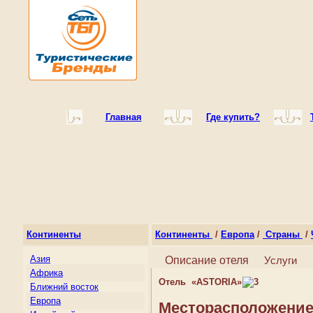
Главная
Где купить?
Континенты
Континенты
/
Европа
/
Страны
/
Азия
Описание отеля
Услуги
Африка
Отель «ASTORIA»
Ближний восток
Европа
Месторасположени