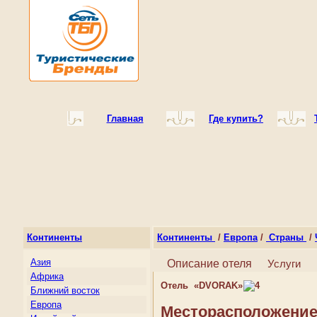
Главная
Где купить?
Континенты
Континенты
/
Европа
/
Страны
/
Азия
Описание отеля
Услуги
Африка
Отель «DVORAK»
Ближний восток
Европа
Месторасположение