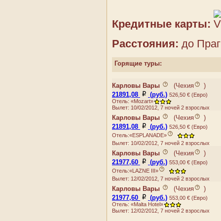
Румыния
ELWA
Сан-Марино
ESPLANADE
Сербия
Кредитные карты:
GRANDHOTEL PUPP
Словакия
HELUAN
Словения
Расстояния:
до Праги
IMPERIAL
Украина
INTERHOTEL CENTRAL
Фареры
Горящие туры:
JADRAN
Финляндия
JEAN DE CARRO
Франция
Карловы Вары
(
Чехия
)
JESSENIUS
Хорватия
21891,08
(руб.)
526,50 € (Евро)
KOSMOS
Черногория
Отель: «Mozart»
KRASNA KRALOVNA
Вылет: 10/02/2012, 7 ночей 2 взрослых
Чехия
Карловы Вары
(
Чехия
)
KRIVAN
Швейцария
21891,08
(руб.)
526,50 € (Евро)
LAZNE III
Швеция
Отель:«ESPLANADE»
MANES
Шпицберген и Ян Майен
Вылет: 10/02/2012, 7 ночей 2 взрослых
MIGNON
Эстония
Карловы Вары
(
Чехия
)
MORAVA
21977,60
(руб.)
553,00 € (Евро)
MOSKEVSKY DVUR
Отель:«LAZNE III»
NIKE
Вылет: 12/02/2012, 7 ночей 2 взрослых
OLYMPIA
Карловы Вары
(
Чехия
)
OSTENDE
21977,60
(руб.)
553,00 € (Евро)
Отель: «Malta Hotel»
PALACKY
Вылет: 12/02/2012, 7 ночей 2 взрослых
PANORAMA