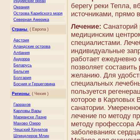
Индийский океан
берегу реки Тепла, в
Океания
источниками, прямо в
Острова Карибского моря
Северная Америка
Лечение:
Санаторий 
Центральная Америка
Страны
( Европа )
Южная Америка
медицинским центро
Австрия
специалистами. Леч
Аландские острова
индивидуальные запр
Албания
работает ежедневно с
Андорра
Беларусь
позволяет составить
Бельгия
желанию. Для удобст
Болгария
специальных лечебн
Босния и Герцеговина
пользуется регенера
Великобритания
Регионы
( Чехия )
Венгрия
которое в Карловых 
Германия
Гаррахов
санатории. Умеренно
Гернси
Карловы Вары
лечение по методу п
Гибралтар
Марианске Лазне
Греция
методу профессора А
Махово Озеро
Дания
Чешcкий Крумлов
заболеваниях сердца 
Джерси
Шпиндлеров Млин