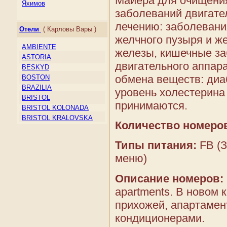
Майера для очищения
Ирландия
Яхимов
Исландия
заболеваний двигате
Испания
лечению: заболевани
Отели
( Карловы Вары )
Италия
желчного пузыря и ж
Кипр
AMBIENTE
железы, кишечные за
Косово
ASTORIA
Латвия
двигательного аппара
BESKYD
Литва
обмена веществ: диа
BOSTON
Лихтенштейн
BRAZILIA
уровень холестерина 
Люксембург
BRISTOL
Македония
принимаются.
BRISTOL KOLONADA
Мальта
BRISTOL KRALOVSKA
Молдова
Количество номеро
VILA
Монако
BRISTOL LIVIA
Нидерланды
Типы питания:
FB (З
BRISTOL PALACE
Норвегия
CHAJKOVSKY
меню)
Остров Мэн
COLUMBUS
Папский Престол
Описание номеров:
CONCORDIA
(Государство — город
CORSO
Ватикан)
apartments. В новом
DVORAK
Польша
прихожей, апартаме
EBOLI
Португалия
кондиционерами.
ELEPHANT
Россия
ELISKA