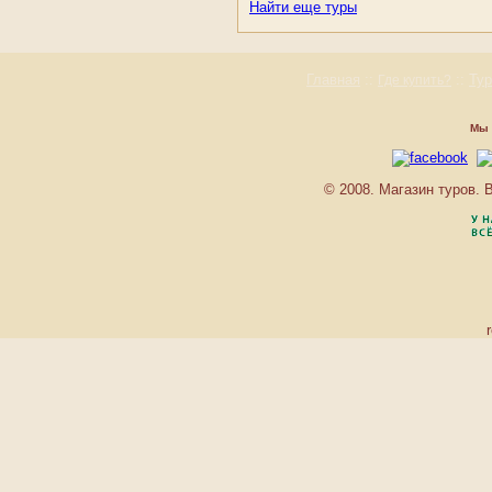
Найти еще туры
PAVLOV
PRAGA
PURKYNE
REZIDENCE MORAVSKA
Главная
::
::
Ту
Где купить?
RICHMOND
SADOVA
Мы 
SAINT PETERSBURG
SANSSOUCI
SANSSOUСI GREEN
© 2008. Магазин туров.
HOUSE
SIRIUS
SLOVAN
SMETANA-VYSEHRAD
THERMAL
TOSKA
TROCNOV
ULRIKA
VENUS
VILLA AHLAN
VILLA BASILEIA
VILLA CHARLOTTE
VILLA HOFMAN
VILLA LAURETTA