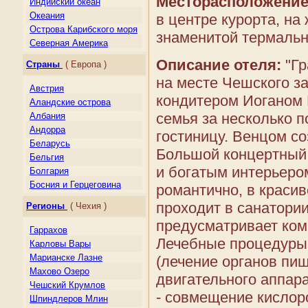
Месторасположение
Индийский океан
Океания
в центре курорта, на
Острова Карибского моря
знаменитой термальн
Северная Америка
Центральная Америка
Описание отеля:
"Гр
Страны
( Европа )
Южная Америка
на месте Чешского зал
Австрия
кондитером Иоганом 
Аландские острова
семья за несколько 
Албания
Андорра
гостиницу. Венцом со
Беларусь
Большой концертный
Бельгия
и богатым интерьеро
Болгария
Босния и Герцеговина
романтично, в краси
Великобритания
проходит в санатории
Регионы
( Чехия )
Венгрия
предусматривает ком
Германия
Гаррахов
Гернси
Лечебные процедуры 
Карловы Вары
Гибралтар
Марианске Лазне
(лечение органов пищ
Греция
Махово Озеро
двигательного аппар
Дания
Чешcкий Крумлов
- совмещение кисло
Джерси
Шпиндлеров Млин