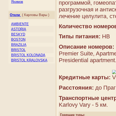
Ирландия
программой, гомеопа
Яхимов
Исландия
разгрузочная и антис
Испания
лечение целулита, ст
Отели
( Карловы Вары )
Италия
Кипр
AMBIENTE
Количество номеро
Косово
ASTORIA
Латвия
BESKYD
Типы питания:
HB
Литва
BOSTON
Лихтенштейн
BRAZILIA
Описание номеров:
Люксембург
BRISTOL
Македония
Premier Suite, Apartm
BRISTOL KOLONADA
Мальта
Presidential apartmen
BRISTOL KRALOVSKA
Молдова
VILA
Монако
BRISTOL LIVIA
Нидерланды
BRISTOL PALACE
Кредитные карты:
Норвегия
CHAJKOVSKY
Остров Мэн
COLUMBUS
Расстояния:
до Праги
Папский Престол
CONCORDIA
(Государство — город
CORSO
Ватикан)
Транспортные цент
DVORAK
Польша
Karlovy Vary - 5 км.
EBOLI
Португалия
ELEPHANT
Россия
Горящие туры:
ELISKA