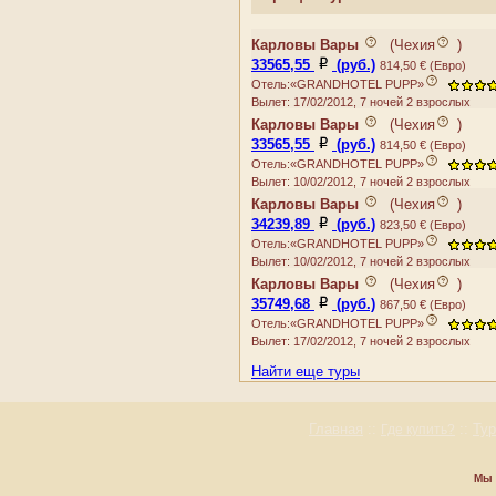
Румыния
ELWA
Сан-Марино
ESPLANADE
Карловы Вары
(
Чехия
)
Сербия
33565,55
(руб.)
GRANDHOTEL PUPP
814,50 € (Евро)
Словакия
Отель:«GRANDHOTEL PUPP»
HELUAN
Словения
Вылет: 17/02/2012, 7 ночей 2 взрослых
IMPERIAL
Украина
Карловы Вары
(
Чехия
)
INTERHOTEL CENTRAL
Фареры
33565,55
(руб.)
814,50 € (Евро)
JADRAN
Финляндия
Отель:«GRANDHOTEL PUPP»
JEAN DE CARRO
Франция
Вылет: 10/02/2012, 7 ночей 2 взрослых
JESSENIUS
Хорватия
Карловы Вары
(
Чехия
)
KOSMOS
Черногория
34239,89
(руб.)
823,50 € (Евро)
KRASNA KRALOVNA
Отель:«GRANDHOTEL PUPP»
Чехия
Вылет: 10/02/2012, 7 ночей 2 взрослых
KRIVAN
Швейцария
Карловы Вары
(
Чехия
)
LAZNE III
Швеция
35749,68
(руб.)
867,50 € (Евро)
MANES
Шпицберген и Ян Майен
Отель:«GRANDHOTEL PUPP»
MIGNON
Эстония
Вылет: 17/02/2012, 7 ночей 2 взрослых
MORAVA
Найти еще туры
MOSKEVSKY DVUR
NIKE
OLYMPIA
Главная
::
::
Ту
Где купить?
OSTENDE
PALACKY
Мы 
PANORAMA