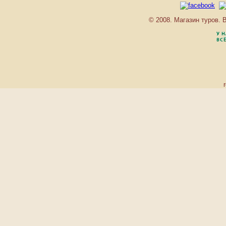
PAVLOV
PRAGA
© 2008. Магазин туров.
PURKYNE
REZIDENCE MORAVSKA
RICHMOND
SADOVA
SAINT PETERSBURG
SANSSOUCI
SANSSOUСI GREEN
HOUSE
SIRIUS
SLOVAN
SMETANA-VYSEHRAD
THERMAL
TOSKA
TROCNOV
ULRIKA
VENUS
VILLA AHLAN
VILLA BASILEIA
VILLA CHARLOTTE
VILLA HOFMAN
VILLA LAURETTA