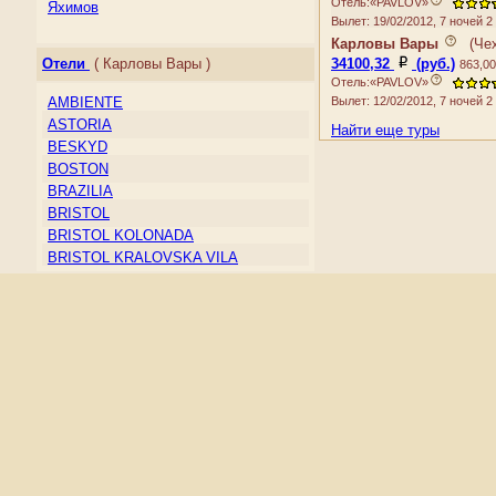
Ирландия
Отель:«PAVLOV»
Яхимов
Вылет: 19/02/2012, 7 ночей 
Исландия
Карловы Вары
(
Че
Испания
34100,32
(руб.)
Отели
( Карловы Вары )
863,00
Италия
Отель:«PAVLOV»
Кипр
Вылет: 12/02/2012, 7 ночей 
AMBIENTE
Косово
ASTORIA
Найти еще туры
Латвия
BESKYD
Литва
BOSTON
Лихтенштейн
BRAZILIA
Люксембург
BRISTOL
Македония
BRISTOL KOLONADA
Мальта
BRISTOL KRALOVSKA VILA
Молдова
BRISTOL LIVIA
Монако
BRISTOL PALACE
Нидерланды
CHAJKOVSKY
Норвегия
COLUMBUS
Остров Мэн
CONCORDIA
Папский Престол (Государство —
CORSO
город Ватикан)
DVORAK
Польша
EBOLI
Португалия
ELEPHANT
Россия
ELISKA
Румыния