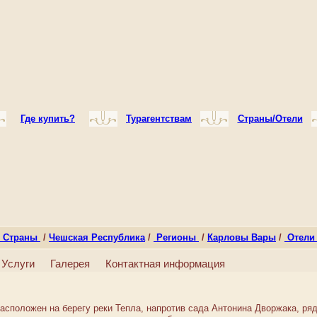
Где купить?
Турагентствам
Страны/Отели
Страны
/
Чешская Республика
/
Регионы
/
Карловы Вары
/
Отел
Услуги
Галерея
Контактная информация
асположен на берегу реки Тепла, напротив сада Антонина Дворжака, р