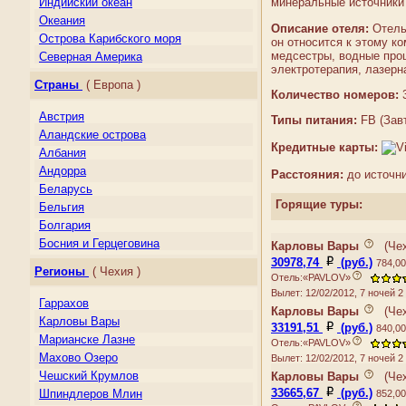
Индийский океан
минеральные источники 
Океания
Описание отеля:
Отель 
Острова Карибского моря
он относится к этому к
медсестры, водные проц
Северная Америка
электротерапия, лазерн
Центральная Америка
Страны
( Европа )
Южная Америка
Количество номеров:
Австрия
Типы питания:
FB (Завт
Аландские острова
Кредитные карты:
Албания
Андорра
Расстояния:
до источник
Беларусь
Горящие туры:
Бельгия
Болгария
Босния и Герцеговина
Карловы Вары
(
Че
Великобритания
30978,74
(руб.)
784,00
Регионы
( Чехия )
Отель:«PAVLOV»
Венгрия
Вылет: 12/02/2012, 7 ночей 
Германия
Гаррахов
Карловы Вары
(
Че
Гернси
Карловы Вары
33191,51
(руб.)
840,00
Гибралтар
Марианске Лазне
Отель:«PAVLOV»
Греция
Махово Озеро
Вылет: 12/02/2012, 7 ночей 
Дания
Чешcкий Крумлов
Карловы Вары
(
Че
Джерси
33665,67
(руб.)
Шпиндлеров Млин
852,00