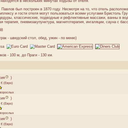
находятся в нескольких минутах ходьбы от отеля.
Павлов был построен в 1870 году. Несмотря на то, что отель расположе
омплексу и гости отеля могут пользоваться всеми услугами Бристоль Гр
едуры, классические, подводные и рефлективные массажи, ванны в вод
ая терапия, пневмоакупунктура, магнитотерапия, ингаляции, сауна с ба
38
рак - шведский стол, обед, ужин - по меню)
ов - 100 м, до Праги - 130 км.
хия
)
 € (Евро)
2 взрослых
хия
)
 € (Евро)
2 взрослых
хия
)
 € (Евро)