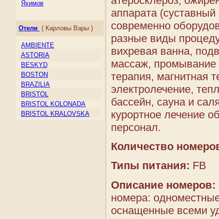
атеросклероз, ожире
Ирландия
Яхимов
Исландия
аппарата (суставный
Испания
современно оборудо
Отели
( Карловы Вары )
Италия
разные виды процеду
Кипр
AMBIENTE
вихревая ванна, под
Косово
ASTORIA
Латвия
массаж, промывание 
BESKYD
Литва
терапия, магнитная 
BOSTON
Лихтенштейн
BRAZILIA
электролечение, теп
Люксембург
BRISTOL
Македония
бассейн, сауна и сал
BRISTOL KOLONADA
Мальта
курортное лечение о
BRISTOL KRALOVSKA
Молдова
VILA
персонал.
Монако
BRISTOL LIVIA
Нидерланды
BRISTOL PALACE
Количество номеро
Норвегия
CHAJKOVSKY
Остров Мэн
COLUMBUS
Типы питания:
FB
Папский Престол
CONCORDIA
(Государство — город
CORSO
Ватикан)
Описание номеров:
DVORAK
Польша
номера: одноместные
EBOLI
Португалия
оснащенные всеми у
ELEPHANT
Россия
ELISKA