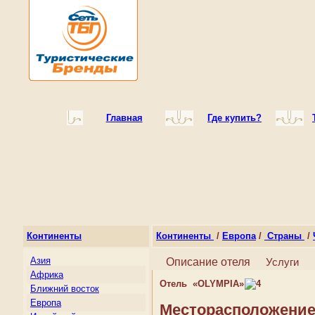
Главная
Где купить?
Континенты
Континенты
/
Европа
/
Страны
/
Азия
Описание отеля
Услуги
Африка
Отель «OLYMPIA»
Ближний восток
Европа
Месторасположение