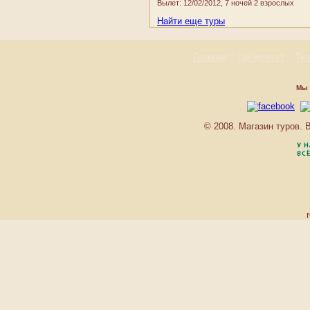
Вылет: 12/02/2012, 7 ночей 2 взрослых
PAVLOV
Найти еще туры
PRAGA
PURKYNE
REZIDENCE MORAVSKA
Главная
::
::
Ту
Где купить?
RICHMOND
SADOVA
Мы 
SAINT PETERSBURG
SANSSOUCI
SANSSOUСI GREEN
© 2008. Магазин туров.
HOUSE
SIRIUS
SLOVAN
SMETANA-VYSEHRAD
THERMAL
TOSKA
TROCNOV
ULRIKA
VENUS
VILLA AHLAN
VILLA BASILEIA
VILLA CHARLOTTE
VILLA HOFMAN
VILLA LAURETTA