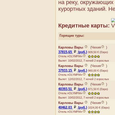
Румыния
на реку, окружающих
ELWA
Сан-Марино
курортных зданий. Н
ESPLANADE
Сербия
GRANDHOTEL PUPP
Словакия
HELUAN
Словения
Кредитные карты:
IMPERIAL
Украина
INTERHOTEL CENTRAL
Фареры
Горящие туры:
JADRAN
Финляндия
JEAN DE CARRO
Франция
JESSENIUS
Хорватия
Карловы Вары
(
Чехия
)
KOSMOS
37815,65
(руб.)
Черногория
909,50 € (Евро)
KRASNA KRALOVNA
Отель:«OLYMPIA»
Чехия
Вылет: 10/02/2012, 7 ночей 2 взрослых
KRIVAN
Швейцария
Карловы Вары
(
Чехия
)
LAZNE III
Швеция
37933,15
(руб.)
960,00 € (Евро)
MANES
Шпицберген и Ян Майен
Отель:«OLYMPIA»
MIGNON
Эстония
Вылет: 12/02/2012, 7 ночей 2 взрослых
MORAVA
Карловы Вары
(
Чехия
)
MOSKEVSKY DVUR
40393,51
(руб.)
971,50 € (Евро)
NIKE
Отель:«OLYMPIA»
OLYMPIA
Вылет: 10/02/2012, 7 ночей 2 взрослых
OSTENDE
Карловы Вары
(
Чехия
)
40462,03
(руб.)
PALACKY
1024,00 € (Евро)
Отель:«OLYMPIA»
PANORAMA