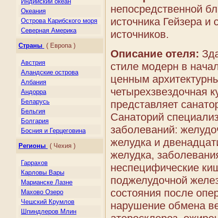
Индийский океан
непосредственной бли
Океания
источника Гейзера и
Острова Карибского моря
Северная Америка
источников.
Центральная Америка
Страны
( Европа )
Южная Америка
Описание отеля:
Зда
Австрия
стиле модерн в начал
Аландские острова
ценным архитектурны
Албания
четырехзвездочная к
Андорра
Беларусь
представляет санато
Бельгия
Cанаторий специализ
Болгария
заболеваний: желудо
Босния и Герцеговина
желудка и двенадцати
Великобритания
Регионы
( Чехия )
Венгрия
желудка, заболевания
Германия
Гаррахов
неспецифические ки
Гернси
Карловы Вары
поджелудочной желез
Гибралтар
Марианске Лазне
Греция
состояния после опе
Махово Озеро
Дания
Чешcкий Крумлов
нарушение обмена ве
Джерси
Шпиндлеров Млин