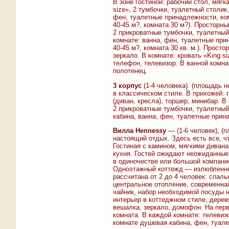
В зоне гостиной: рабочий стол, мягк
size», 2 тумбочки, туалетный столик
фен, туалетные принадлежности, ко
40-45 м?, комната 30 м?). Просторн
2 прикроватные тумбочки, туалетный
комнате: ванна, фен, туалетные при
40-45 м?, комната 30 кв. м.). Прос
зеркало. В комнате: кровать «King s
телефон, телевизор. В ванной комна
полотенец.
3 корпус
(1-4 человека). (площадь н
в классическом стиле. В прихожей: 
(диван, кресла), торшер, минибар. В
2 прикроватные тумбочки, туалетный
кабина, ванна, фен, туалетные прин
Вилла Hennessy
— (1-6 человек), (
настоящий отдых. Здесь есть все, ч
Гостиная с камином, мягкими дивана
кухня. Гостей ожидают неожиданные
в одиночестве или большой компани
Одноэтажный коттежд — излюбленное
рассчитана от 2 до 4 человек: спал
центральное отопление, современна
чайник, набор необходимой посуды н
интерьер в коттеджном стиле, дерев
вешалка, зеркало, домофон. На перв
комната. В каждой комнате: телевиз
комнате душевая кабина, фен, туал