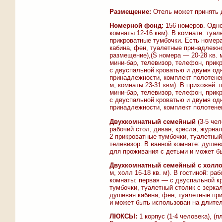
Размещение:
Отель может принять д
Номерной фонд:
156 номеров. Одно
комнаты 12-16 квм). В комнате: туал
прикроватные тумбочки. Есть номер
кабина, фен, туалетные принадлежн
размещение),(S номера — 20-28 кв. м
мини-бар, телевизор, телефон, прик
с двуспальной кроватью и двумя од
принадлежности, комплект полотенец
м, комнаты 23-31 квм). В прихожей: 
мини-бар, телевизор, телефон, прик
с двуспальной кроватью и двумя од
принадлежности, комплект полотене
Двухкомнатный семейный
(3-5 чел
рабочий стол, диван, кресла, журна
2 прикроватные тумбочки, туалетный
телевизор. В ванной комнате: душев
для проживания с детьми и может б
Двухкомнатный семейный с холл
м, холл 16-18 кв. м). В гостиной: р
комнаты: первая — с двуспальной кр
тумбочки, туалетный столик с зерка
душевая кабина, фен, туалетные пр
и может быть использован на длите
ЛЮКСЫ:
1 корпус (1-4 человека), 