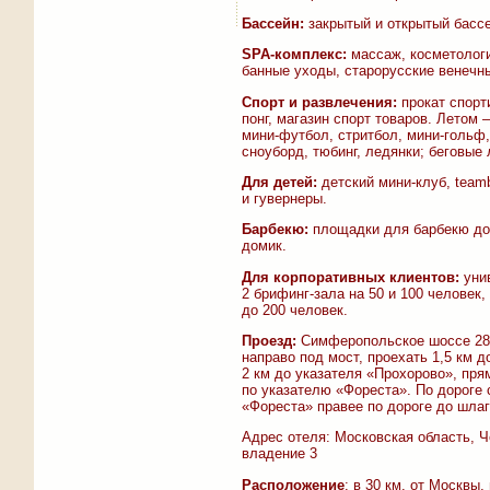
Бассейн:
закрытый и открытый бассе
SPA-комплекс:
массаж, косметологи
банные уходы, старорусские венечн
Спорт и развлечения:
прокат спорти
понг, магазин спорт товаров. Летом
мини-футбол, стритбол, мини-гольф
сноуборд, тюбинг, ледянки; беговые л
Для детей:
детский мини-клуб, teamb
и гувернеры.
Барбекю:
площадки для барбекю до 
домик.
Для корпоративных клиентов:
унив
2 брифинг-зала на 50 и 100 человек
до 200 человек.
Проезд:
Симферопольское шоссе 28 
направо под мост, проехать 1,5 км д
2 км до указателя «Прохорово», пря
по указателю «Фореста». По дороге 
«Фореста» правее по дороге до шлаг
Адрес отеля: Московская область, Ч
владение 3
Расположение
: в 30 км. от Москвы