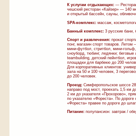
К услугам отдыхающих:
— Ресторан
чешский ресторан «Кайзер» — 140 м
и открытый бассейн, сауны, обливоч
SPA-комплекс:
массаж, косметологи
Банный комплекс:
3 русские бани,
Спорт и развлечения:
прокат спорти
понг, магазин спорт товаров. Летом
мини-футбол, стритбол, мини-гольф
сноуборд, тюбинг, ледянки; беговые 
teambuilding, детский пейнтбол, иг
площадки для барбекю до 200 челов
Для корпоративных клиентов: универ
зала на 50 и 100 человек, 3 перего
до 200 человек.
Проезд:
Симферопольское шоссе 28 
направо под мост, проехать 1,5 км д
2 км до указателя «Прохорово», пря
по указателю «Фореста». По дороге 
«Фореста» правее по дороге до шлаг
Питание:
полупансион: завтрак / об