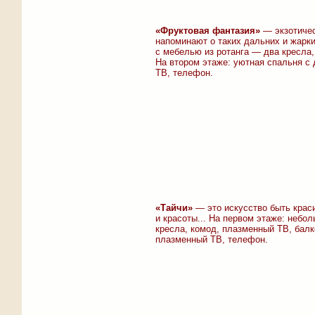
«Фруктовая фантазия»
— экзотичес
напоминают о таких дальних и жарки
с мебелью из ротанга — два кресла
На втором этаже: уютная спальня с 
ТВ, телефон.
«Тайчи»
— это искусство быть крас
и красоты... На первом этаже: небо
кресла, комод, плазменный ТВ, балк
плазменный ТВ, телефон.