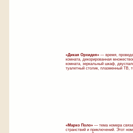
«Дикая Орхидея»
— время, проведен
комната, декорированная множество
комната, зеркальный шкаф, двуспаль
туалетный столик, плазменный ТВ, 
«Марко Поло»
— тема номера связан
странствий и приключений. Этот номе