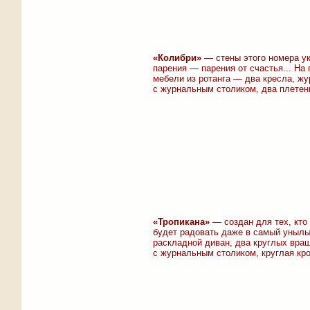
«Колибри»
— стены этого номера у
парения — парения от счастья... На
мебели из ротанга — два кресла, ж
с журнальным столиком, два плетен
«Тропикана»
— создан для тех, кто 
будет радовать даже в самый унылый
раскладной диван, два круглых вра
с журнальным столиком, круглая кро