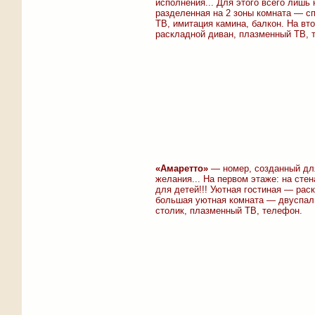
исполнения... Для этого всего лишь 
разделенная на 2 зоны комната — с
ТВ, имитация камина, балкон. На вт
раскладной диван, плазменный ТВ, 
«Амаретто»
— номер, созданный для
желания... На первом этаже: на сте
для детей!!! Уютная гостиная — рас
большая уютная комната — двуспаль
столик, плазменный ТВ, телефон.