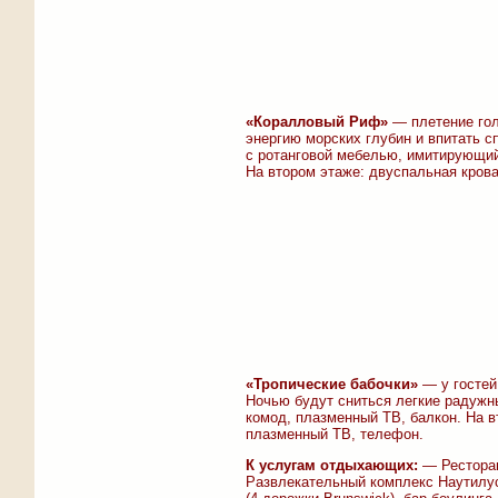
«Коралловый Риф»
— плетение гол
энергию морских глубин и впитать с
с ротанговой мебелью, имитирующий
На втором этаже: двуспальная крова
«Тропические бабочки»
— у гостей
Ночью будут сниться легкие радужны
комод, плазменный ТВ, балкон. На в
плазменный ТВ, телефон.
К услугам отдыхающих:
— Ресторан
Развлекательный комплекс Наутилус: