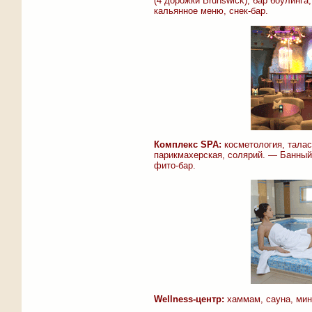
(4 дорожки Brunswick), бар боулинга
кальянное меню, снек-бар.
Комплекс SPA:
косметология, талас
парикмахерская, солярий. — Банный 
фито-бар.
Wellness-центр:
хаммам, сауна, мин