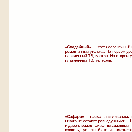
«Свадебный»
— этот белоснежный н
романтичный уголок... На первом уро
плазменный ТВ, балкон. На втором у
плазменный ТВ, телефон.
«Сафари»
— наскальная живопись, 
никого не оставят равнодушными... 
и диван, комод, шкаф, плазменный 
кровать, туалетный столик, плазмен