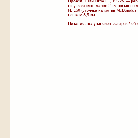
Проезд:
Пятницкое ш.,18,5 км — рекл
по указателю, далее 2 км прямо по 
№ 160 (стоянка напротив McDonalds`
пешком 3,5 км.
Питание:
полупансион: завтрак / об