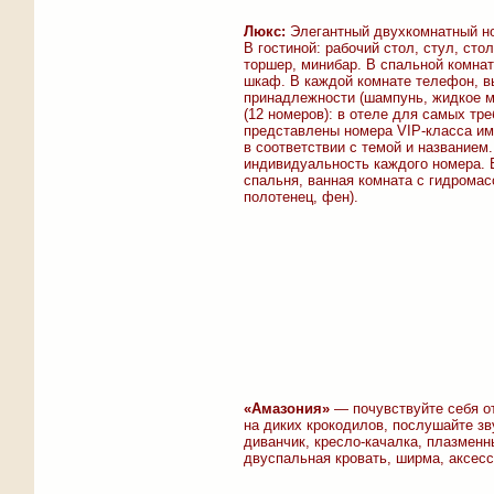
Люкс:
Элегантный двухкомнатный но
В гостиной: рабочий стол, стул, сто
торшер, минибар. В спальной комнате
шкаф. В каждой комнате телефон, вы
принадлежности (шампунь, жидкое м
(12 номеров): в отеле для самых тр
представлены номера VIP-класса и
в соответствии с темой и названием
индивидуальность каждого номера. В
спальня, ванная комната с гидромас
полотенец, фен).
«Амазония»
— почувствуйте себя о
на диких крокодилов, послушайте зв
диванчик, кресло-качалка, плазменн
двуспальная кровать, ширма, аксесс